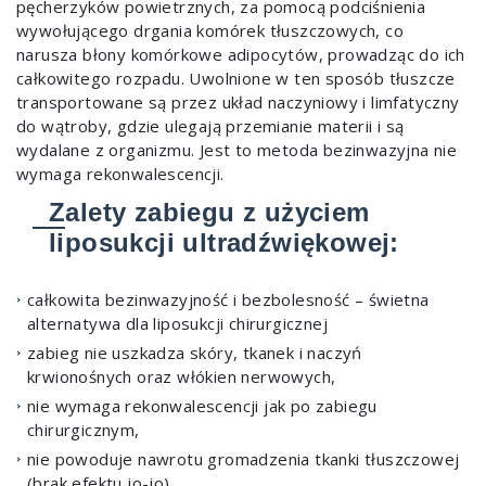
pęcherzyków powietrznych, za pomocą podciśnienia
wywołującego drgania komórek tłuszczowych, co
narusza błony komórkowe adipocytów, prowadząc do ich
całkowitego rozpadu. Uwolnione w ten sposób tłuszcze
transportowane są przez układ naczyniowy i limfatyczny
do wątroby, gdzie ulegają przemianie materii i są
wydalane z organizmu. Jest to metoda bezinwazyjna nie
wymaga rekonwalescencji.
Zalety zabiegu z użyciem
liposukcji ultradźwiękowej:
całkowita bezinwazyjność i bezbolesność – świetna
alternatywa dla liposukcji chirurgicznej
zabieg nie uszkadza skóry, tkanek i naczyń
krwionośnych oraz włókien nerwowych,
nie wymaga rekonwalescencji jak po zabiegu
chirurgicznym,
nie powoduje nawrotu gromadzenia tkanki tłuszczowej
(brak efektu jo-jo)